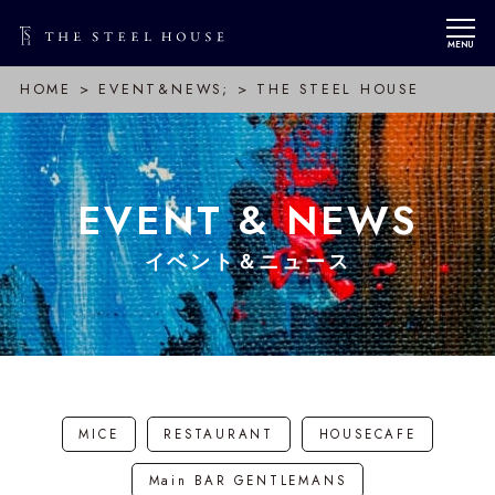
MENU
HOME
EVENT&NEWS;
THE STEEL HOUSE
EVENT & NEWS
イベント＆ニュース
MICE
RESTAURANT
HOUSECAFE
Main BAR GENTLEMANS