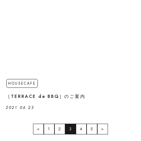
HOUSECAFE
［TERRACE de BBQ］のご案内
2021.06.23
<
1
2
3
4
5
>