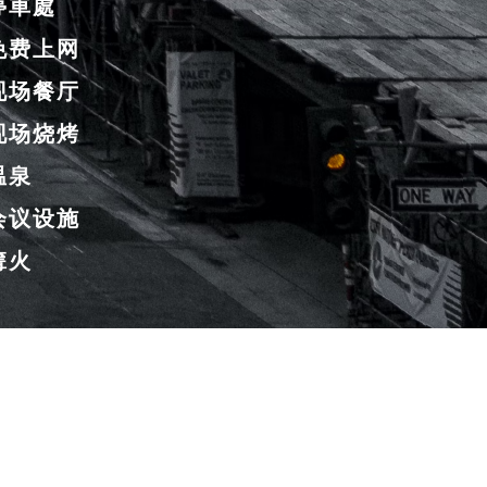
停車處
免费上网
现场餐厅
现场烧烤
温泉
会议设施
篝火